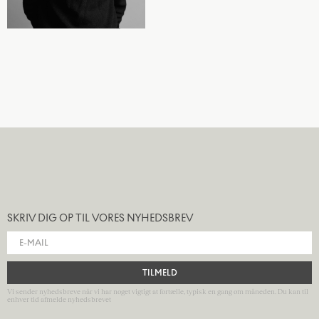
SKRIV DIG OP TIL VORES NYHEDSBREV
TILMELD
Vi sender nyhedsbreve når vi har noget vigtigt at fortælle, typisk en gang om måneden. Du kan til
enhver tid afmelde nyhedsbrevet