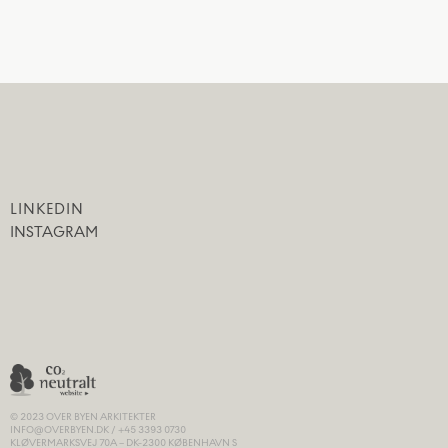
LINKEDIN
INSTAGRAM
© 2023​ OVER BYEN ARKITEKTER
INFO@OVERBYEN.DK / +45 3393 0730
KLØVERMARKSVEJ 70A – DK-2300 KØBENHAVN S