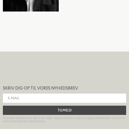
SKRIV DIG OP TIL VORES NYHEDSBREV
TILMELD
Vi sender nyhedsbreve når vi har noget vigtigt at fortælle, typisk en gang om måneden. Du kan til
enhver tid afmelde nyhedsbrevet