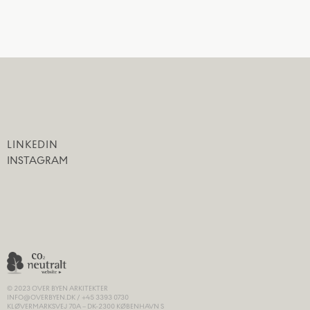
LINKEDIN
INSTAGRAM
© 2023​ OVER BYEN ARKITEKTER
INFO@OVERBYEN.DK / +45 3393 0730
KLØVERMARKSVEJ 70A – DK-2300 KØBENHAVN S