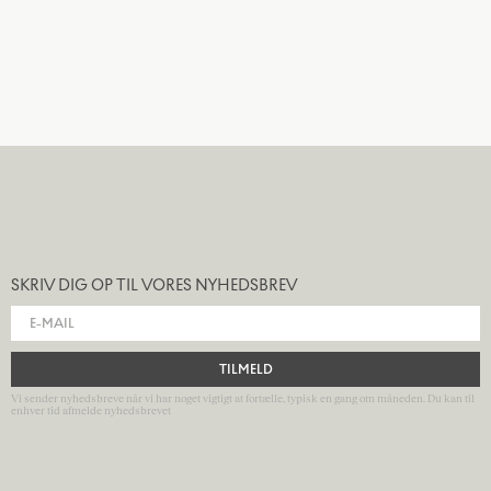
SKRIV DIG OP TIL VORES NYHEDSBREV
TILMELD
Vi sender nyhedsbreve når vi har noget vigtigt at fortælle, typisk en gang om måneden. Du kan til
enhver tid afmelde nyhedsbrevet