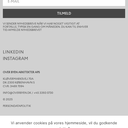
TILMELD
VI SENDER NYHEDSBREVE NÅR VI HAR NOGET VIGTIGT AT
FORTÆLLE, TYPISK EN GANG OM MÅNEDEN. DU KAN TIL ENHVER
TID AFMELDE NYHEDSBREVET
LINKEDIN
INSTAGRAM
OVER BYEN ARKITEKTER APS
KLØVERMARKSVEJ 70A
DK-2300 KØBENHAVN S
CVR: 3469 7094
INFO@OVERBYEN.DK / +45 3393 0730
© 2025​
PERSONDATAPOLITIK
TIL TOPPEN
Vi anvender cookies på vores hjemmeside, vil du godkende