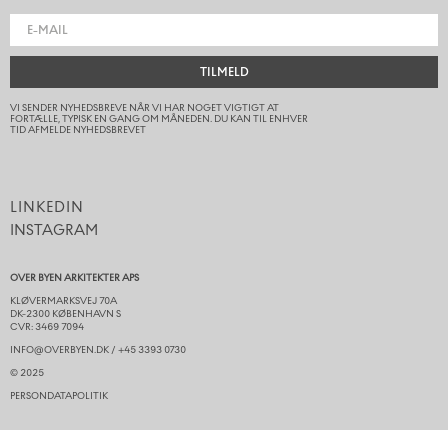
TILMELD
VI SENDER NYHEDSBREVE NÅR VI HAR NOGET VIGTIGT AT
FORTÆLLE, TYPISK EN GANG OM MÅNEDEN. DU KAN TIL ENHVER
TID AFMELDE NYHEDSBREVET
LINKEDIN
INSTAGRAM
OVER BYEN ARKITEKTER APS
KLØVERMARKSVEJ 70A
DK-2300 KØBENHAVN S
CVR: 3469 7094
INFO@OVERBYEN.DK / +45 3393 0730
© 2025​
PERSONDATAPOLITIK
TIL TOPPEN