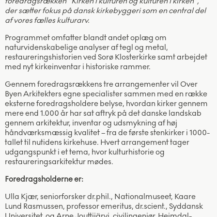
foredragsrækken “Kirken i kulturen og kulturen i kirken”,
der sætter fokus på dansk kirkebyggeri som en central del
af vores fælles kulturarv.
Programmet omfatter blandt andet oplæg om
naturvidenskabelige analyser af tegl og metal,
restaureringshistorien ved Sorø Klosterkirke samt arbejdet
med nyt kirkeinventar i historiske rammer.
Gennem foredragsrækkens tre arrangementer vil Over
Byen Arkitekters egne specialister sammen med en række
eksterne foredragsholdere belyse, hvordan kirker gennem
mere end 1.000 år har sat aftryk på det danske landskab
gennem arkitektur, inventar og udsmykning af høj
håndværksmæssig kvalitet – fra de første stenkirker i 1000-
tallet til nutidens kirkehuse. Hvert arrangement tager
udgangspunkt i et tema, hvor kulturhistorie og
restaureringsarkitektur mødes.
Foredragsholderne er:
Ulla Kjær, seniorforsker dr.phil., Nationalmuseet, Kaare
Lund Rasmussen, professor emeritus, dr.scient., Syddansk
Universitet. og Arne Jouttijärvi, civilingeniør, Heimdal-