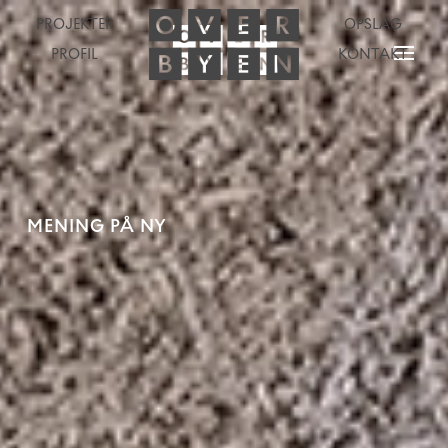
PROJEKTER
OPSLAG
PROFIL
KONTAKT
MENING PÅ NY