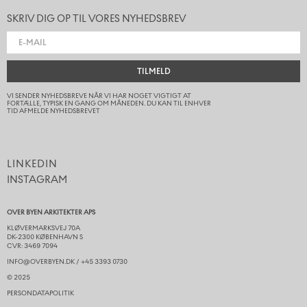
SKRIV DIG OP TIL VORES NYHEDSBREV
TILMELD
VI SENDER NYHEDSBREVE NÅR VI HAR NOGET VIGTIGT AT
FORTÆLLE, TYPISK EN GANG OM MÅNEDEN. DU KAN TIL ENHVER
TID AFMELDE NYHEDSBREVET
LINKEDIN
INSTAGRAM
OVER BYEN ARKITEKTER APS
KLØVERMARKSVEJ 70A
DK-2300 KØBENHAVN S
CVR: 3469 7094
INFO@OVERBYEN.DK / +45 3393 0730
© 2025​
PERSONDATAPOLITIK