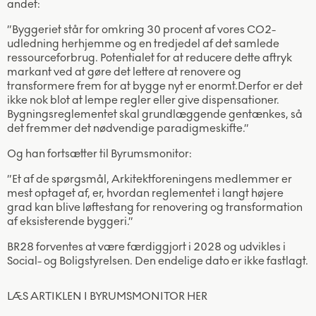
andet:
”Byggeriet står for omkring 30 procent af vores CO2-
udledning herhjemme og en tredjedel af det samlede
ressourceforbrug. Potentialet for at reducere dette aftryk
markant ved at gøre det lettere at renovere og
transformere frem for at bygge nyt er enormt.Derfor er det
ikke nok blot at lempe regler eller give dispensationer.
Bygningsreglementet skal grundlæggende gentænkes, så
det fremmer det nødvendige paradigmeskifte.”
Og han fortsætter til Byrumsmonitor:
”Et af de spørgsmål, Arkitektforeningens medlemmer er
mest optaget af, er, hvordan reglementet i langt højere
grad kan blive løftestang for renovering og transformation
af eksisterende byggeri.”
BR28 forventes at være færdiggjort i 2028 og udvikles i
Social- og Boligstyrelsen. Den endelige dato er ikke fastlagt.
LÆS ARTIKLEN I BYRUMSMONITOR HER