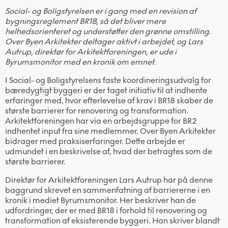
Social- og Boligstyrelsen er i gang med en revision af
bygningsreglement BR18, så det bliver mere
helhedsorienteret og understøtter den grønne omstilling.
Over Byen Arkitekter deltager aktivt i arbejdet, og Lars
Autrup, direktør for Arkitektforeningen, er ude i
Byrumsmonitor med en kronik om emnet.
I Social- og Boligstyrelsens faste koordineringsudvalg for
bæredygtigt byggeri er der taget initiativ til at indhente
erfaringer med, hvor efterlevelse af krav i BR18 skaber de
største barrierer for renovering og transformation.
Arkitektforeningen har via en arbejdsgruppe for BR2
indhentet input fra sine medlemmer. Over Byen Arkitekter
bidrager med praksiserfaringer. Dette arbejde er
udmundet i en beskrivelse af, hvad der betragtes som de
største barrierer.
Direktør for Arkitektforeningen Lars Autrup har på denne
baggrund skrevet en sammenfatning af barriererne i en
kronik i mediet Byrumsmonitor. Her beskriver han de
udfordringer, der er med BR18 i forhold til renovering og
transformation af eksisterende byggeri. Han skriver blandt