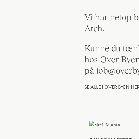
Vi har netop b
Arch.
Kunne du tænke
hos Over Byen
på job@overb
SE ALLE I OVER BYEN HE