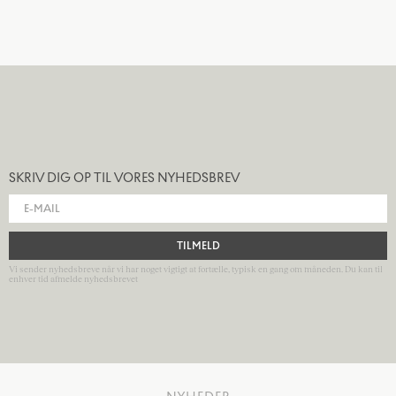
SKRIV DIG OP TIL VORES NYHEDSBREV
TILMELD
Vi sender nyhedsbreve når vi har noget vigtigt at fortælle, typisk en gang om måneden. Du kan til
enhver tid afmelde nyhedsbrevet