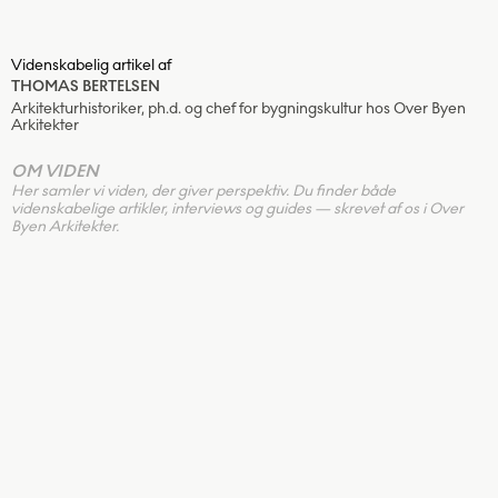
Videnskabelig artikel af
THOMAS BERTELSEN
Arkitekturhistoriker, ph.d. og chef for bygningskultur hos Over Byen
Arkitekter
OM VIDEN
Her samler vi viden, der giver perspektiv. Du finder både
videnskabelige artikler, interviews og guides — skrevet af os i Over
Byen Arkitekter.