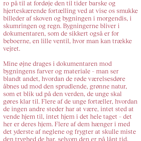
ro på til at fordøje den til tider barske og
hjerteskærende fortælling ved at vise os smukke
billeder af skoven og bygningen i morgendis, i
skumringen og regn. Bygningerne bliver i
dokumentaren, som de sikkert også er for
beboerne, en lille ventil, hvor man kan trække
vejret.
Mine øjne drages i dokumentaren mod
bygningens farver og materiale – man ser
blandt andet, hvordan de røde værelsesdøre
åbnes ud mod den sprudlende, grønne natur,
som et blik ud på den verden, de unge skal
gøres klar til. Flere af de unge fortæller, hvordan
de ingen andre steder har at være, intet sted at
vende hjem til, intet hjem i det hele taget – det
her er deres hjem. Flere af dem hænger i med
det yderste af neglene og frygter at skulle miste
den tryghed de har, selvom den er på lånt tid,