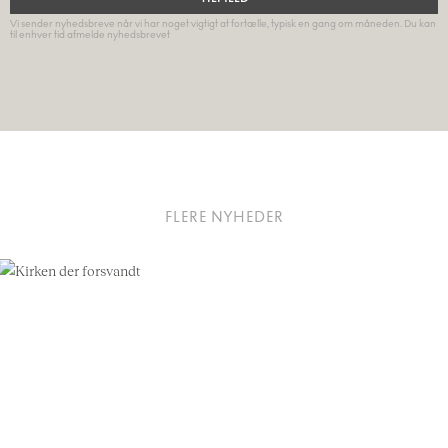
Vi sender nyhedsbreve når vi har noget vigtigt at fortælle, typisk en gang om måneden. Du kan
til enhver tid afmelde nyhedsbrevet
FLERE NYHEDER