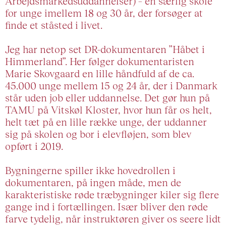
Arbejdsmarkedsuddannelser) – en særlig skole
for unge imellem 18 og 30 år, der forsøger at
finde et ståsted i livet.
Jeg har netop set DR-dokumentaren ”Håbet i
Himmerland”. Her følger dokumentaristen
Marie Skovgaard en lille håndfuld af de ca.
45.000 unge mellem 15 og 24 år, der i Danmark
står uden job eller uddannelse. Det gør hun på
TAMU på Vitskøl Kloster, hvor hun får os helt,
helt tæt på en lille række unge, der uddanner
sig på skolen og bor i elevfløjen, som blev
opført i 2019.
Bygningerne spiller ikke hovedrollen i
dokumentaren, på ingen måde, men de
karakteristiske røde træbygninger kiler sig flere
gange ind i fortællingen. Især bliver den røde
farve tydelig, når instruktøren giver os seere lidt