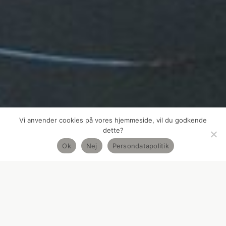
Vi anvender cookies på vores hjemmeside, vil du godkende
dette?
Ok
Nej
Persondatapolitik
ISTANDSÆTTELSE
,
KIRKER
,
RESTAURERING
NYSTED KIRKE