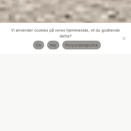
Vi anvender cookies på vores hjemmeside, vil du godkende
dette?
Ok
Nej
Persondatapolitik
ERHVERV
,
ISTANDSÆTTELSE
,
RESTAURERING
ROSENHUSET
DETALJERIGDOM OG DETEKTIVARBEJDE
Istandsættelse og restaurering af
Anton Rosens uforlignelige værk, så