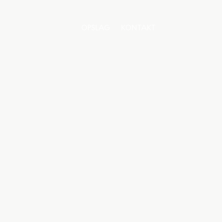
OPSLAG
KONTAKT
OPSLAG
KONTAKT