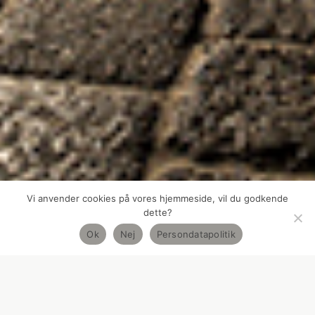
Vi anvender cookies på vores hjemmeside, vil du godkende
dette?
Ok
Nej
Persondatapolitik
INDRETNING
,
ISTANDSÆTTELSE
,
KULTUR