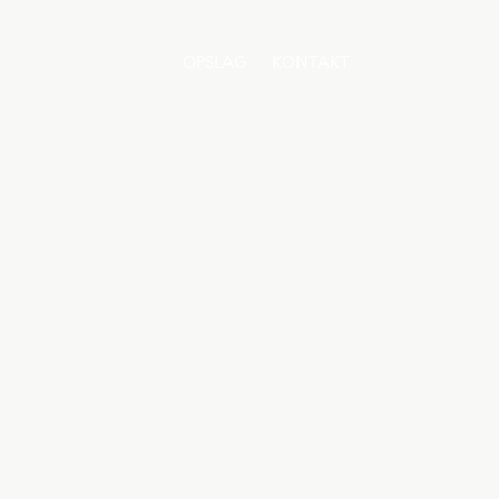
OPSLAG
KONTAKT
OPSLAG
KONTAKT